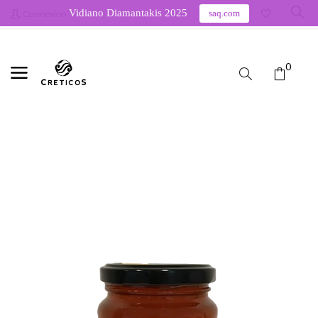
Vidiano Diamantakis 2025
saq.com
Connexion
0