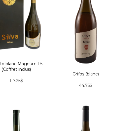
kto blanc Magnum 1.5L
(Coffret inclus)
Grifos (blanc)
117.25$
44.75$