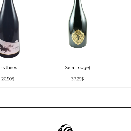
Psithiros
Sera (rouge)
26.50$
37.25$