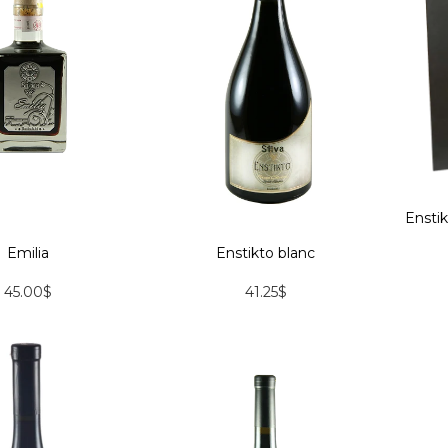
Ensti
Emilia
Enstikto blanc
45.00$
41.25$