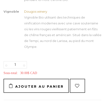
Vignoble
Dougos winery
Vignoble Bio utilisant des techniques de
vinification modernes avec une cave souterraine
où les vins rouges vieillissent patiemment en fûts
de chêne français et américain. Situé dans la vallée
de Tempi, au nord de Larissa, au pied du mont
Olympe.
−
+
Sous-total:
30.00$ CAD
AJOUTER AU PANIER