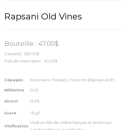
Rapsani Old Vines
Bouteille :
47.00$
Caisse
(6) : 282.00$
Frais de réservation :
30.00$
Cépages
Xinomavro / Krasato / Stavroto (Rapsani AOP)
Millésime
2022
Alcool
13.5%
Sucre
1.9 g/l
Vieilli en fûts de chêne français et américain
Vinification
pendant 18 mois. Certifié Bio.