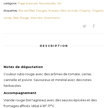
catégorie:
Page d'accueil
,
Nouveautés
,
Vin
étiquettes:
Bio certified,
Dougos,
Krasato,
New arrivals,
Organic,
Organic
wines,
Red,
Rouge,
Stavroto,
Xinomavro
DESCRIPTION
Notes de dégustation
Couleur rubis rouge avec des arômes de tomate, cerise,
cannelle et poivre. Savoureux et minéral avec des notes
herbacées.
Accompagnement
Viande rouge (tel l'agneau) avec des sauces épicées et des
fromages affinés. Idéal à
16°-17°C.