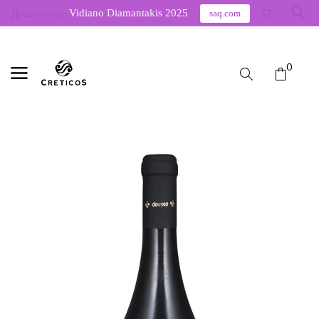
Vidiano Diamantakis 2025
saq.com
Connexion
0